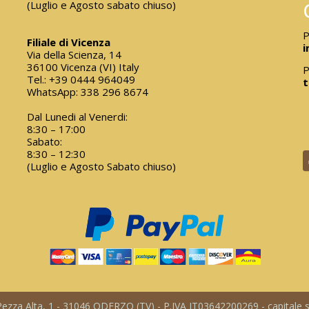
(Luglio e Agosto sabato chiuso)
P
Filiale di Vicenza
i
Via della Scienza, 14
36100 Vicenza (VI) Italy
P
Tel.:
+39 0444 964049
t
WhatsApp:
338 296 8674
Dal Lunedi al Venerdi:
8:30 – 17:00
Sabato:
8:30 – 12:30
(Luglio e Agosto Sabato chiuso)
a Pezza Alta, 1 - 31046 ODERZO (TV) - P.IVA IT03642200269 - capitale so