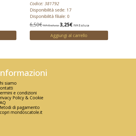
Codice: 381792
Disponibilità sede: 17
Disponibilità filiale: 0
6,50
€
3,25
€
a
IVA Esclusa
IVA Esclusa
Aggiungi al carrello
Informazioni
hi siamo
ontatti
ermini e condizioni
rivacy Policy & Cookie
FAQ
etodi di pagamento
copri mondoscatole.it