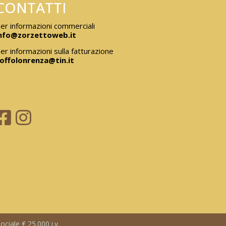
CONTATTI
er informazioni commerciali
nfo@zorzettoweb.it
er informazioni sulla fatturazione
offolonrenza@tin.it
ciale € 25.000 i.v.