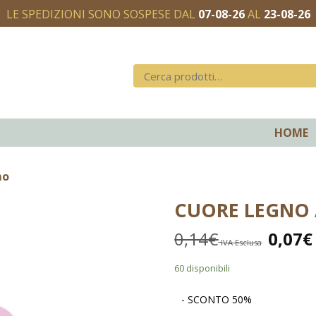
LE SPEDIZIONI SONO SOSPESE DAL
07-08-26
AL
23-08-26
HOME
mo
CUORE LEGNO 
0,14
€
0,07
€
IVA Esclusa
60 disponibili
- SCONTO 50%