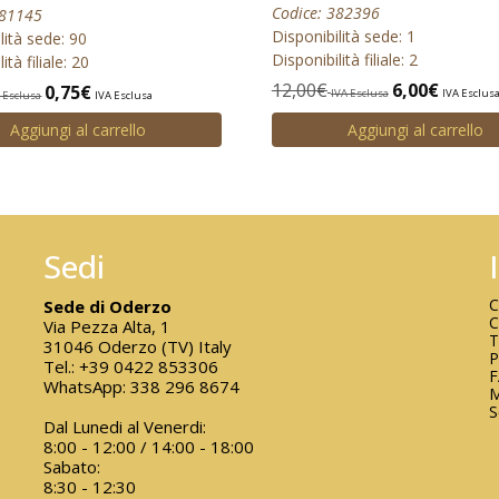
Codice: 382396
381145
Disponibilità sede: 1
lità sede: 90
Disponibilità filiale: 2
ità filiale: 20
12,00
€
6,00
€
0,75
€
IVA Esclusa
IVA Esclus
 Esclusa
IVA Esclusa
Aggiungi al carrello
Aggiungi al carrello
Sedi
C
Sede di Oderzo
C
Via Pezza Alta, 1
T
31046 Oderzo (TV) Italy
P
Tel.:
+39 0422 853306
WhatsApp:
338 296 8674
M
S
Dal Lunedi al Venerdi:
8:00 - 12:00 / 14:00 - 18:00
Sabato:
8:30 - 12:30