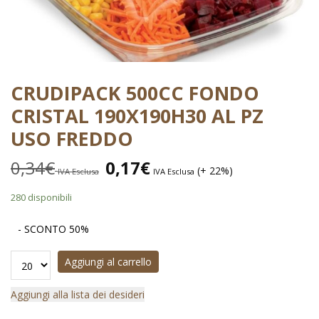
CRUDIPACK 500CC FONDO
CRISTAL 190X190H30 AL PZ
USO FREDDO
0,34
€
0,17
€
(+ 22%)
IVA Esclusa
IVA Esclusa
280 disponibili
- SCONTO 50%
Aggiungi al carrello
Aggiungi alla lista dei desideri