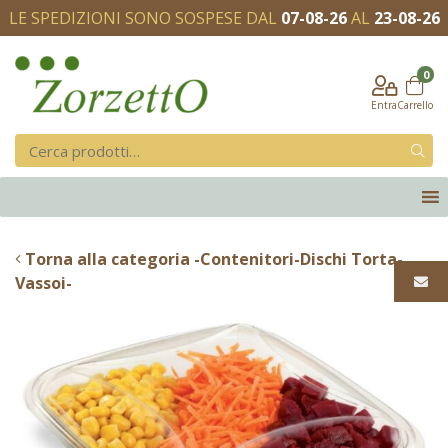
LE SPEDIZIONI SONO SOSPESE DAL
07-08-26
AL
23-08-26
0
Entra
Carrello
Torna alla categoria -Contenitori-Dischi Torta-
Vassoi-