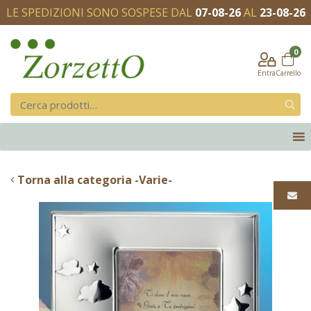
LE SPEDIZIONI SONO SOSPESE DAL
07-08-26
AL
23-08-26
0
Entra
Carrello
Torna alla categoria -Varie-