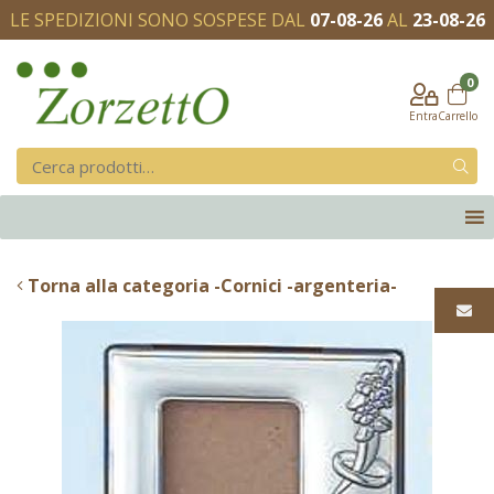
LE SPEDIZIONI SONO SOSPESE DAL
07-08-26
AL
23-08-26
0
Entra
Carrello
Torna alla categoria -Cornici -argenteria-