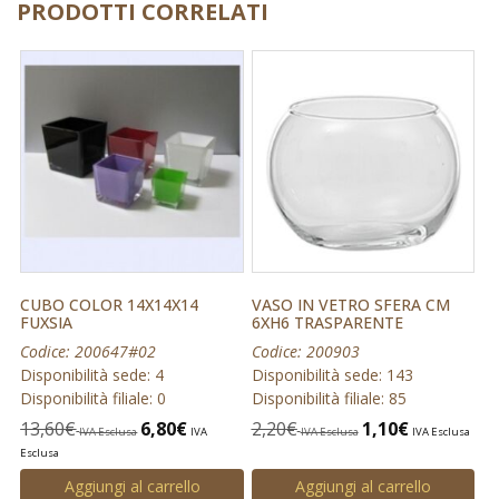
PRODOTTI CORRELATI
CUBO COLOR 14X14X14
VASO IN VETRO SFERA CM
FUXSIA
6XH6 TRASPARENTE
Codice: 200647#02
Codice: 200903
Disponibilità sede: 4
Disponibilità sede: 143
Disponibilità filiale: 0
Disponibilità filiale: 85
13,60
€
6,80
€
2,20
€
1,10
€
IVA Esclusa
IVA
IVA Esclusa
IVA Esclusa
Esclusa
Aggiungi al carrello
Aggiungi al carrello