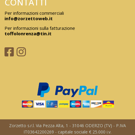
CONTATTI
Per informazioni commerciali
info@zorzettoweb.it
Per informazioni sulla fatturazione
toffolonrenza@tin.it
Zorzetto s.r.l. Via Pezza Alta, 1 - 31046 ODERZO (TV) - P.IVA
IT03642200269 - capitale sociale € 25.000 i.v.