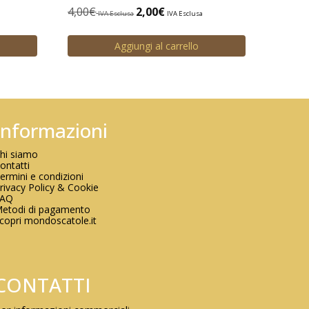
4,00
€
2,00
€
IVA Esclusa
IVA Esclusa
Aggiungi al carrello
Informazioni
hi siamo
ontatti
ermini e condizioni
rivacy Policy & Cookie
FAQ
etodi di pagamento
copri mondoscatole.it
CONTATTI