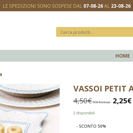
LE SPEDIZIONI SONO SOSPESE DAL
07-08-26
AL
23-08-26
HOME
a
VASSOI PETIT 
4,50
€
2,25
€
IVA Esclusa
2 disponibili
- SCONTO 50%