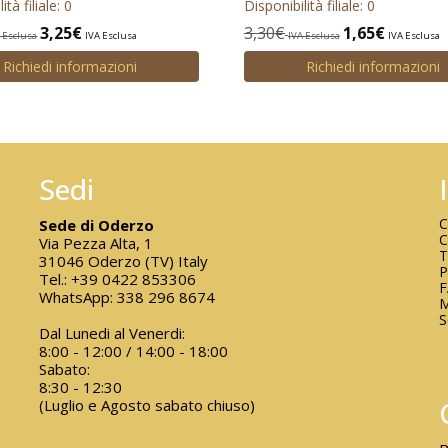
ità filiale: 0
Disponibilità filiale: 0
3,25
€
3,30
€
1,65
€
 Esclusa
IVA Esclusa
IVA Esclusa
IVA Esclusa
Richiedi informazioni
Richiedi informazioni
Sedi
C
Sede di Oderzo
C
Via Pezza Alta, 1
T
31046 Oderzo (TV) Italy
P
Tel.:
+39 0422 853306
WhatsApp:
338 296 8674
M
S
Dal Lunedi al Venerdi:
8:00 - 12:00 / 14:00 - 18:00
Sabato:
8:30 - 12:30
(Luglio e Agosto sabato chiuso)