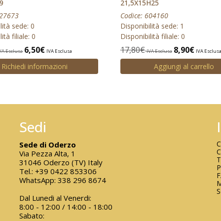
9
21,5X15H25
427673
Codice: 604160
lità sede: 0
Disponibilità sede: 1
ità filiale: 0
Disponibilità filiale: 0
6,50
€
17,80
€
8,90
€
VA Esclusa
IVA Esclusa
IVA Esclusa
IVA Esclus
Richiedi informazioni
Aggiungi al carrello
Sedi
C
Sede di Oderzo
C
Via Pezza Alta, 1
T
31046 Oderzo (TV) Italy
P
Tel.:
+39 0422 853306
WhatsApp:
338 296 8674
M
S
Dal Lunedi al Venerdi:
8:00 - 12:00 / 14:00 - 18:00
Sabato: