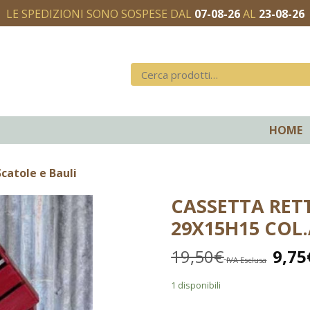
LE SPEDIZIONI SONO SOSPESE DAL
07-08-26
AL
23-08-26
HOME
catole e Bauli
CASSETTA RETT
29X15H15 COL.
19,50
€
9,75
IVA Esclusa
1 disponibili