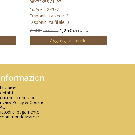
98X72X55 AL PZ
Codice: 427077
Disponibilità sede: 2
Disponibilità filiale: 0
2,50
€
1,25
€
a
IVA Esclusa
IVA Esclusa
Aggiungi al carrello
Informazioni
hi siamo
ontatti
ermini e condizioni
rivacy Policy & Cookie
FAQ
etodi di pagamento
copri mondoscatole.it