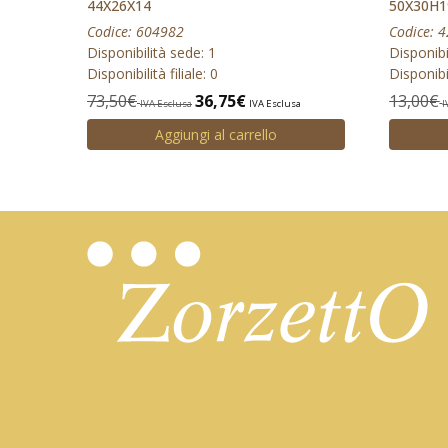
44X26X14
50X30H1
Codice: 604982
Codice: 
Disponibilità sede: 1
Disponibi
Disponibilità filiale: 0
Disponibil
73,50
€
36,75
€
13,00
€
IVA Esclusa
IVA Esclusa
I
Aggiungi al carrello