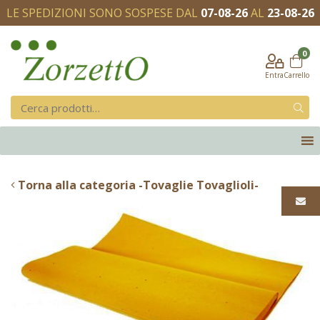
LE SPEDIZIONI SONO SOSPESE DAL
07-08-26
AL
23-08-26
0
Entra
Carrello
Torna alla categoria -Tovaglie Tovaglioli-