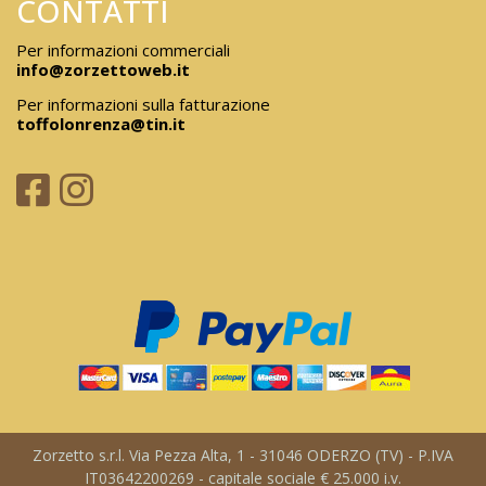
CONTATTI
Per informazioni commerciali
info@zorzettoweb.it
Per informazioni sulla fatturazione
toffolonrenza@tin.it
Zorzetto s.r.l. Via Pezza Alta, 1 - 31046 ODERZO (TV) - P.IVA
IT03642200269 - capitale sociale € 25.000 i.v.