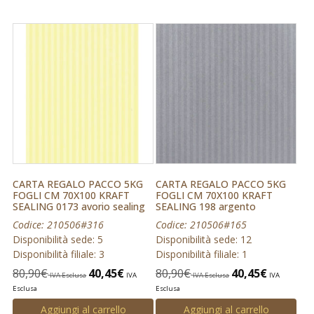
CARTA REGALO PACCO 5KG
CARTA REGALO PACCO 5KG
FOGLI CM 70X100 KRAFT
FOGLI CM 70X100 KRAFT
SEALING 0173 avorio sealing
SEALING 198 argento
Codice: 210506#316
Codice: 210506#165
Disponibilità sede: 5
Disponibilità sede: 12
Disponibilità filiale: 3
Disponibilità filiale: 1
80,90
€
40,45
€
80,90
€
40,45
€
IVA Esclusa
IVA
IVA Esclusa
IVA
Esclusa
Esclusa
Aggiungi al carrello
Aggiungi al carrello