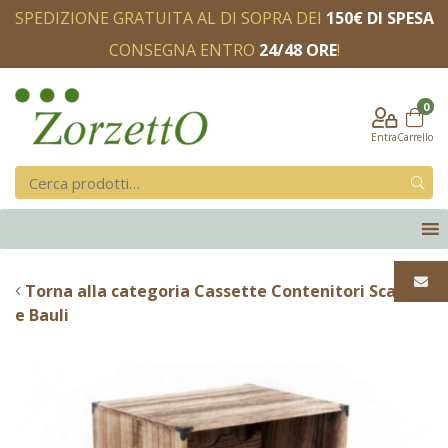
SPEDIZIONE GRATUITA AL DI SOPRA DEI
150€ DI SPESA
CONSEGNA ENTRO
24/48 ORE
!
0
Entra
Carrello
Torna alla categoria Cassette Contenitori Scatole
e Bauli