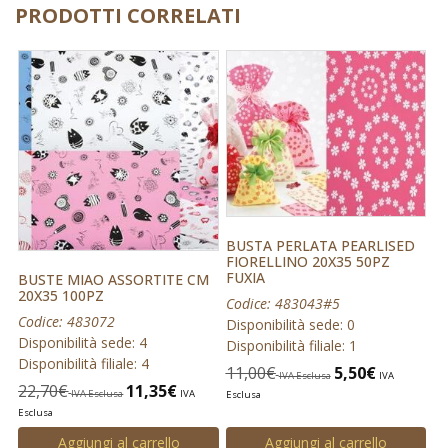
PRODOTTI CORRELATI
BUSTA PERLATA PEARLISED
FIORELLINO 20X35 50PZ
FUXIA
BUSTE MIAO ASSORTITE CM
20X35 100PZ
Codice: 483043#5
Codice: 483072
Disponibilità sede: 0
Disponibilità sede: 4
Disponibilità filiale: 1
Disponibilità filiale: 4
11,00
€
5,50
€
IVA Esclusa
IVA
22,70
€
11,35
€
IVA Esclusa
IVA
Esclusa
Esclusa
Aggiungi al carrello
Aggiungi al carrello