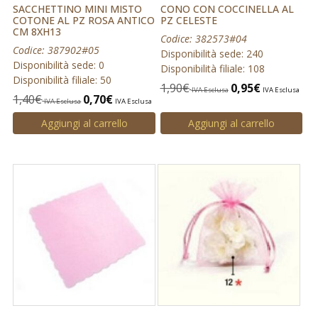
SACCHETTINO MINI MISTO
CONO CON COCCINELLA AL
COTONE AL PZ ROSA ANTICO
PZ CELESTE
CM 8XH13
Codice: 382573#04
Codice: 387902#05
Disponibilità sede: 240
Disponibilità sede: 0
Disponibilità filiale: 108
Disponibilità filiale: 50
1,90
€
0,95
€
IVA Esclusa
IVA Esclusa
1,40
€
0,70
€
IVA Esclusa
IVA Esclusa
Aggiungi al carrello
Aggiungi al carrello