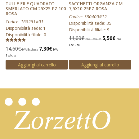
TULLE FILE QUADRATO
SACCHETTI ORGANZA CM
SMERLATO CM 25X25 PZ 100
7,5X10 25PZ ROSA
ROSA
Codice: 380400#12
Codice: 168251#01
Disponibilità sede: 35
Disponibilità sede: 1
Disponibilità filiale: 9
Disponibilità filiale: 0
11,00
€
5,50
€
IVA Esclusa
IVA
Esclusa
Valutato
14,60
€
7,30
€
5.00
IVA Esclusa
IVA
su 5
Esclusa
Aggiungi al carrello
Aggiungi al carrello