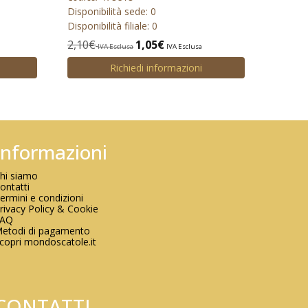
Disponibilità sede: 0
Disponibilità filiale: 0
2,10
€
1,05
€
IVA Esclusa
IVA Esclusa
Richiedi informazioni
Informazioni
hi siamo
ontatti
ermini e condizioni
rivacy Policy & Cookie
FAQ
etodi di pagamento
copri mondoscatole.it
CONTATTI