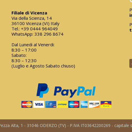
P
Filiale di Vicenza
i
Via della Scienza, 14
36100 Vicenza (VI) Italy
P
Tel.:
+39 0444 964049
t
WhatsApp:
338 296 8674
Dal Lunedi al Venerdi:
8:30 – 17:00
Sabato:
8:30 – 12:30
(Luglio e Agosto Sabato chiuso)
a Pezza Alta, 1 - 31046 ODERZO (TV) - P.IVA IT03642200269 - capitale so