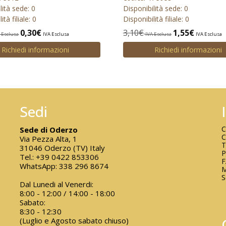
lità sede: 0
Disponibilità sede: 0
ità filiale: 0
Disponibilità filiale: 0
0,30
€
3,10
€
1,55
€
 Esclusa
IVA Esclusa
IVA Esclusa
IVA Esclusa
Richiedi informazioni
Richiedi informazioni
Sedi
C
Sede di Oderzo
C
Via Pezza Alta, 1
T
31046 Oderzo (TV) Italy
P
Tel.:
+39 0422 853306
WhatsApp:
338 296 8674
M
S
Dal Lunedi al Venerdi:
8:00 - 12:00 / 14:00 - 18:00
Sabato:
8:30 - 12:30
(Luglio e Agosto sabato chiuso)