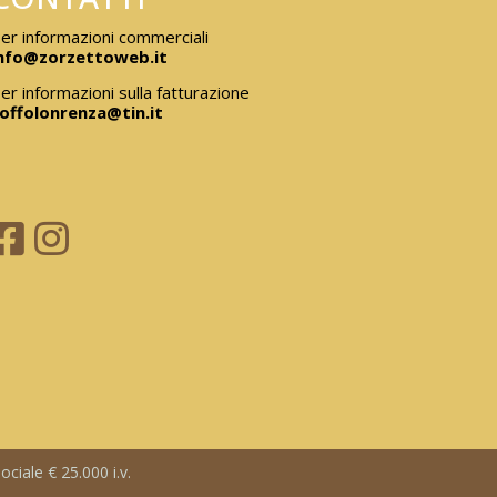
er informazioni commerciali
nfo@zorzettoweb.it
er informazioni sulla fatturazione
offolonrenza@tin.it
ciale € 25.000 i.v.