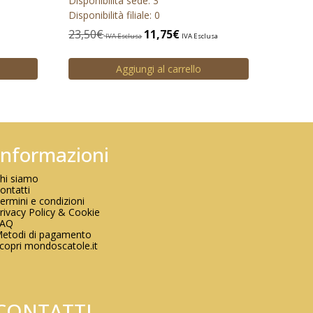
Disponibilità sede: 3
Disponibilità filiale: 0
23,50
€
11,75
€
IVA Esclusa
IVA Esclusa
Aggiungi al carrello
Informazioni
hi siamo
ontatti
ermini e condizioni
rivacy Policy & Cookie
FAQ
etodi di pagamento
copri mondoscatole.it
CONTATTI