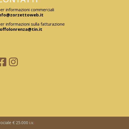
er informazioni commerciali
nfo@zorzettoweb.it
er informazioni sulla fatturazione
offolonrenza@tin.it
ciale € 25.000 i.v.