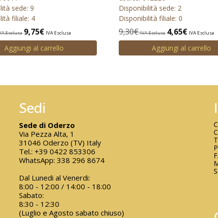
lità sede: 9
Disponibilità sede: 2
ità filiale: 4
Disponibilità filiale: 0
9,75
€
9,30
€
4,65
€
VA Esclusa
IVA Esclusa
IVA Esclusa
IVA Esclusa
Aggiungi al carrello
Aggiungi al carrello
Sedi
C
Sede di Oderzo
C
Via Pezza Alta, 1
T
31046 Oderzo (TV) Italy
P
Tel.:
+39 0422 853306
WhatsApp:
338 296 8674
M
S
Dal Lunedi al Venerdi:
8:00 - 12:00 / 14:00 - 18:00
Sabato:
8:30 - 12:30
(Luglio e Agosto sabato chiuso)