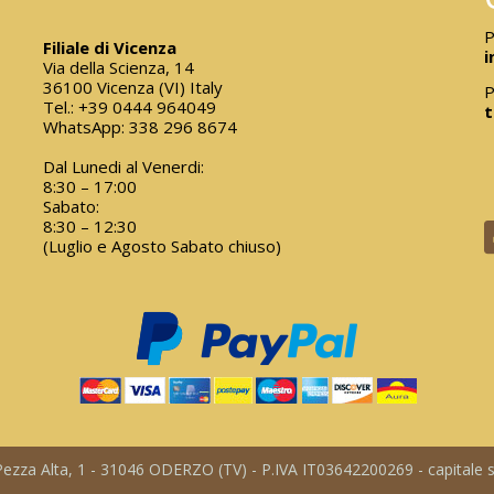
P
Filiale di Vicenza
i
Via della Scienza, 14
36100 Vicenza (VI) Italy
P
Tel.:
+39 0444 964049
t
WhatsApp:
338 296 8674
Dal Lunedi al Venerdi:
8:30 – 17:00
Sabato:
8:30 – 12:30
(Luglio e Agosto Sabato chiuso)
a Pezza Alta, 1 - 31046 ODERZO (TV) - P.IVA IT03642200269 - capitale so