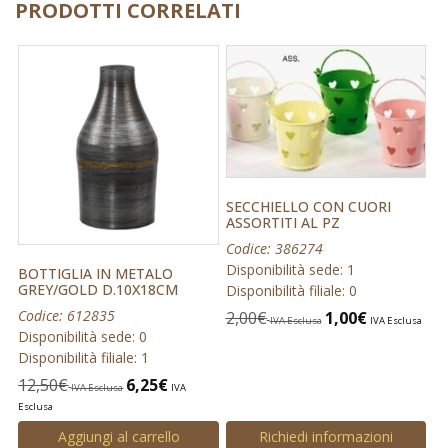
PRODOTTI CORRELATI
SECCHIELLO CON CUORI
ASSORTITI AL PZ
Codice: 386274
Disponibilità sede: 1
BOTTIGLIA IN METALO
GREY/GOLD D.10X18CM
Disponibilità filiale: 0
Codice: 612835
2,00
€
1,00
€
IVA Esclusa
IVA Esclusa
Disponibilità sede: 0
Disponibilità filiale: 1
12,50
€
6,25
€
IVA Esclusa
IVA
Esclusa
Aggiungi al carrello
Richiedi informazioni