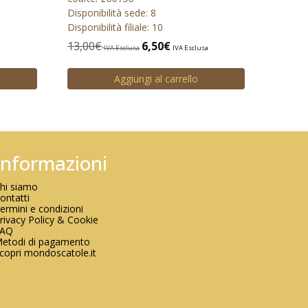
Disponibilità sede: 8
Disponibilità filiale: 10
13,00
€
6,50
€
IVA Esclusa
IVA Esclusa
Aggiungi al carrello
Informazioni
hi siamo
ontatti
ermini e condizioni
rivacy Policy & Cookie
FAQ
etodi di pagamento
copri mondoscatole.it