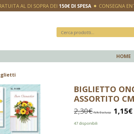
RATUITA AL DI SOPRA DEI
150€ DI SPESA
CONSEGNA E
HOME
glietti
BIGLIETTO ON
ASSORTITO CM 
2,30
€
1,15
€
IVA Esclusa
47 disponibili