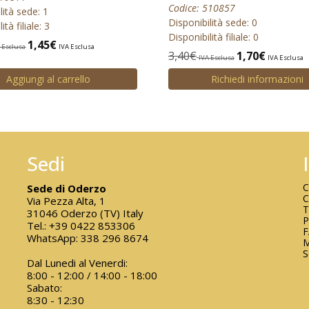
Codice: 510857
lità sede: 1
Disponibilità sede: 0
ità filiale: 3
Disponibilità filiale: 0
1,45
€
 Esclusa
IVA Esclusa
3,40
€
1,70
€
IVA Esclusa
IVA Esclusa
Aggiungi al carrello
Richiedi informazioni
Sedi
C
Sede di Oderzo
C
Via Pezza Alta, 1
T
31046 Oderzo (TV) Italy
P
Tel.:
+39 0422 853306
WhatsApp:
338 296 8674
M
S
Dal Lunedi al Venerdi:
8:00 - 12:00 / 14:00 - 18:00
Sabato:
8:30 - 12:30