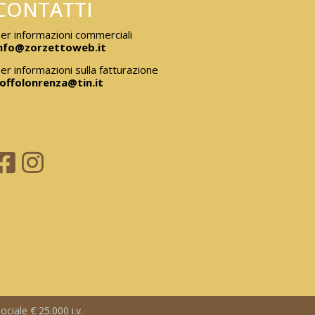
CONTATTI
er informazioni commerciali
nfo@zorzettoweb.it
er informazioni sulla fatturazione
offolonrenza@tin.it
ciale € 25.000 i.v.