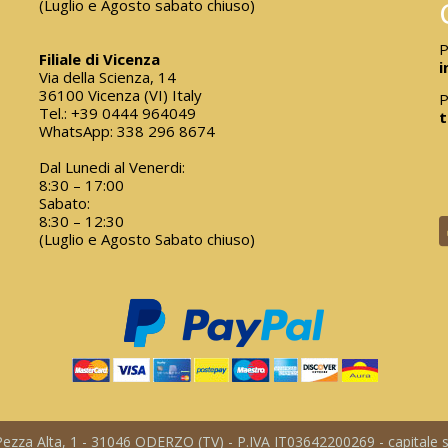
(Luglio e Agosto sabato chiuso)
P
Filiale di Vicenza
i
Via della Scienza, 14
36100 Vicenza (VI) Italy
P
Tel.:
+39 0444 964049
t
WhatsApp:
338 296 8674
Dal Lunedi al Venerdi:
8:30 – 17:00
Sabato:
8:30 – 12:30
(Luglio e Agosto Sabato chiuso)
a Pezza Alta, 1 - 31046 ODERZO (TV) - P.IVA IT03642200269 - capitale so