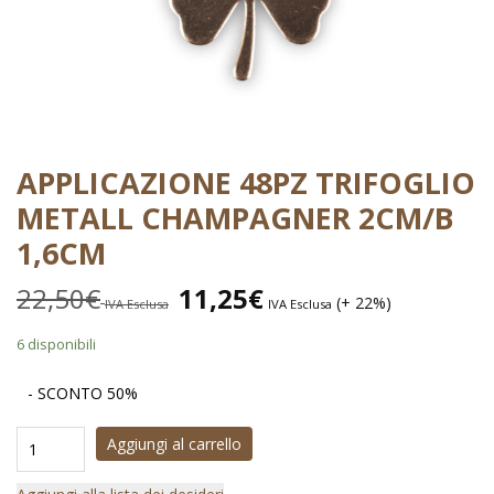
APPLICAZIONE 48PZ TRIFOGLIO
METALL CHAMPAGNER 2CM/B
1,6CM
22,50
€
11,25
€
(+ 22%)
IVA Esclusa
IVA Esclusa
6 disponibili
- SCONTO 50%
Aggiungi al carrello