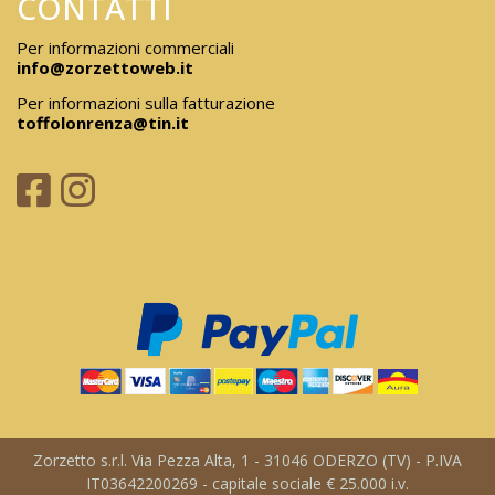
CONTATTI
Per informazioni commerciali
info@zorzettoweb.it
Per informazioni sulla fatturazione
toffolonrenza@tin.it
Zorzetto s.r.l. Via Pezza Alta, 1 - 31046 ODERZO (TV) - P.IVA
IT03642200269 - capitale sociale € 25.000 i.v.