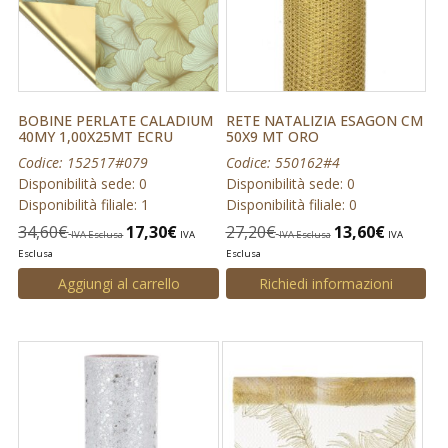
BOBINE PERLATE CALADIUM
RETE NATALIZIA ESAGON CM
40MY 1,00X25MT ECRU
50X9 MT ORO
Codice: 152517#079
Codice: 550162#4
Disponibilità sede: 0
Disponibilità sede: 0
Disponibilità filiale: 1
Disponibilità filiale: 0
34,60
€
17,30
€
27,20
€
13,60
€
IVA Esclusa
IVA
IVA Esclusa
IVA
Esclusa
Esclusa
Aggiungi al carrello
Richiedi informazioni