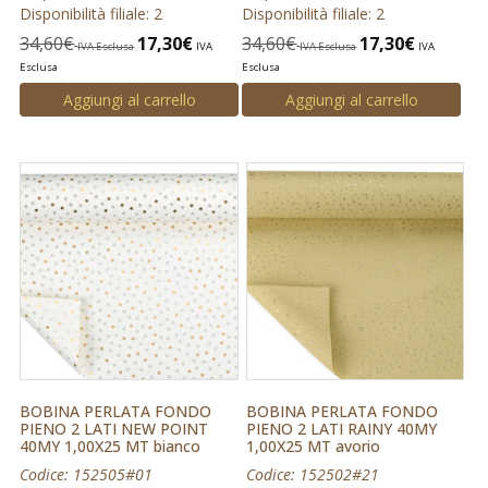
Disponibilità filiale: 2
Disponibilità filiale: 2
34,60
€
17,30
€
34,60
€
17,30
€
IVA Esclusa
IVA
IVA Esclusa
IVA
Esclusa
Esclusa
Aggiungi al carrello
Aggiungi al carrello
BOBINA PERLATA FONDO
BOBINA PERLATA FONDO
PIENO 2 LATI NEW POINT
PIENO 2 LATI RAINY 40MY
40MY 1,00X25 MT bianco
1,00X25 MT avorio
Codice: 152505#01
Codice: 152502#21