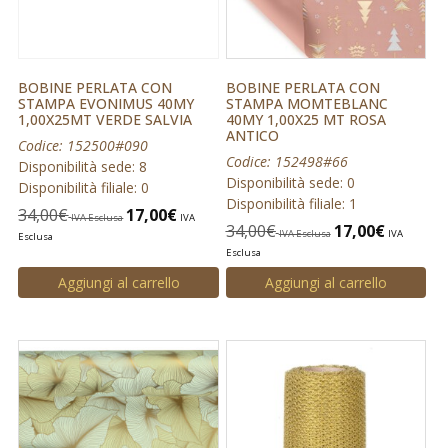
BOBINE PERLATA CON
BOBINE PERLATA CON
STAMPA EVONIMUS 40MY
STAMPA MOMTEBLANC
1,00X25MT VERDE SALVIA
40MY 1,00X25 MT ROSA
ANTICO
Codice: 152500#090
Codice: 152498#66
Disponibilità sede: 8
Disponibilità sede: 0
Disponibilità filiale: 0
Disponibilità filiale: 1
34,00
€
17,00
€
IVA Esclusa
IVA
34,00
€
17,00
€
IVA Esclusa
IVA
Esclusa
Esclusa
Aggiungi al carrello
Aggiungi al carrello