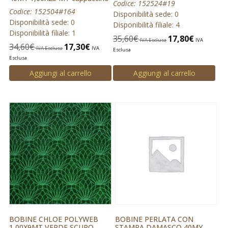
Codice: 152524#19
Codice: 152504#164
Disponibilità sede: 0
Disponibilità sede: 0
Disponibilità filiale: 4
Disponibilità filiale: 1
35,60
€
17,80
€
IVA Esclusa
IVA
34,60
€
17,30
€
IVA Esclusa
IVA
Esclusa
Esclusa
Aggiungi al carrello
Aggiungi al carrello
BOBINE CHLOE POLYWEB
BOBINE PERLATA CON
1,00X9MT VERDE SCURO
STAMPA DAMASCO 40MY