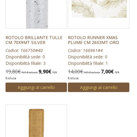
ROTOLO BRILLANTE TULLE
ROTOLO RUNNER XMAS
CM 70X9MT SILVER
PLUME CM 26X3MT ORO
Codice: 166750#40
Codice: 166961#4
Disponibilità sede: 0
Disponibilità sede: 0
Disponibilità filiale: 3
Disponibilità filiale: 1
19,80
€
9,90
€
14,00
€
7,00
€
IVA Esclusa
IVA
IVA Esclusa
IVA
Esclusa
Esclusa
Aggiungi al carrello
Aggiungi al carrello