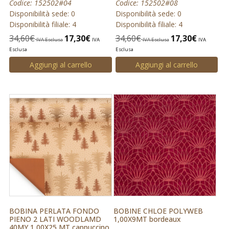
Codice: 152502#04
Codice: 152502#08
Disponibilità sede: 0
Disponibilità sede: 0
Disponibilità filiale: 4
Disponibilità filiale: 4
34,60
€
17,30
€
34,60
€
17,30
€
IVA Esclusa
IVA
IVA Esclusa
IVA
Esclusa
Esclusa
Aggiungi al carrello
Aggiungi al carrello
BOBINA PERLATA FONDO
BOBINE CHLOE POLYWEB
PIENO 2 LATI WOODLAMD
1,00X9MT bordeaux
40MY 1,00X25 MT cappuccino